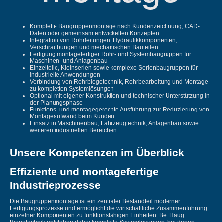
Komplette Baugruppenmontage nach Kundenzeichnung, CAD-
Daten oder gemeinsam entwickelten Konzepten
Integration von Rohrleitungen, Hydraulikkomponenten,
Verschraubungen und mechanischen Bauteilen
Fertigung montagefertiger Rohr- und Systembaugruppen für
Maschinen- und Anlagenbau
Einzelteile, Kleinserien sowie komplexe Serienbaugruppen für
industrielle Anwendungen
Verbindung von Rohrbiegetechnik, Rohrbearbeitung und Montage
zu kompletten Systemlösungen
Optional mit eigener Konstruktion und technischer Unterstützung in
der Planungsphase
Funktions- und montagegerechte Ausführung zur Reduzierung von
Montageaufwand beim Kunden
Einsatz in Maschinenbau, Fahrzeugtechnik, Anlagenbau sowie
weiteren industriellen Bereichen
Unsere Kompetenzen im Überblick
Effiziente und montagefertige
Industrieprozesse
Die Baugruppenmontage ist ein zentraler Bestandteil moderner
Fertigungsprozesse und ermöglicht die wirtschaftliche Zusammenführung
einzelner Komponenten zu funktionsfähigen Einheiten. Bei Haug
Biegetechnik entstehen dabei komplette Systemlösungen, bei denen