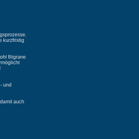
ungsprozesse.
kurzfristig
hl filigrane
rmöglicht
d
n- und
 damit auch